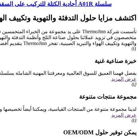
سلسلة A01R أحادية الكتلة للتركيب على السقف
اكتشف مزايا حلول التدفئة والتهوية وتكييف الهو
تأسست شركة ThermoJinn على يد مجموعة من الخبر
متخصصون في تزويد عملائنا بحلول صناعة الثلج وأنظمة التدفئة والتهوية
والتهوية وتكييف الهواء والتبريد الصينية، تفخر ThermoJinn بتقديم أفضل المنتجات والخدمات وحلول المشاريع المتكاملة بأسعار معقولة.
01
خبرة صناعية غنية
بفضل فهمنا العميق للسوق العالمية ومعرفتنا المهنية الشاملة بسلسلة ت
عرض المزيد
02
مجموعة منتجات متنوعة
لدينا مجموعة متنوعة من المنتجات القياسية، ويمكننا أيضاً تخصيصها وف
عرض المزيد
03
يمكن توفير حلول OEM/ODM