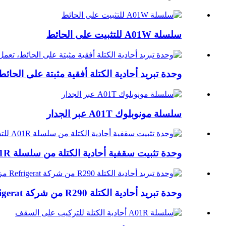
سلسلة A01W للتثبيت على الحائط
وحدة تبريد أحادية الكتلة أفقية مثبتة على الحائط، ت
سلسلة مونوبلوك A01T عبر الجدار
وحدة تثبيت سقفية أحادية الكتلة من سلسلة A01R للتخزين البارد
وحدة تبريد أحادية الكتلة R290 من شركة Refrigerat مزودة بضاغط حلزوني مقاوم للانفجار