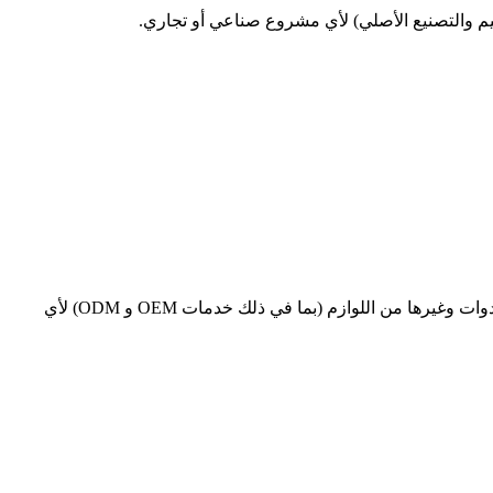
يم والتصنيع الأصلي) لأي مشروع صناعي أو تجاري.
توفر شركة ThemoJinn مجموعة واسعة من الأنظمة عالية الكفاءة في التطبيقات السكنية والتجارية والصناعية، بالإضافة إلى قطع الغيار والأدوات وغيرها من اللوازم (بما في ذلك خدمات OEM و ODM) لأي