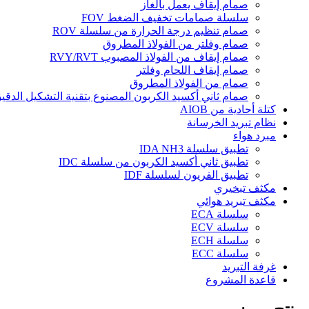
صمام إيقاف يعمل بالغاز
سلسلة صمامات تخفيف الضغط FOV
صمام تنظيم درجة الحرارة من سلسلة ROV
صمام وفلتر من الفولاذ المطروق
صمام إيقاف من الفولاذ المصبوب RVY/RVT
صمام إيقاف اللحام وفلتر
صمام من الفولاذ المطروق
صمام ثاني أكسيد الكربون المصنوع بتقنية التشكيل الدقي
كتلة أحادية من AIOB
نظام تبريد الخرسانة
مبرد هواء
تطبيق سلسلة IDA NH3
تطبيق ثاني أكسيد الكربون من سلسلة IDC
تطبيق الفريون لسلسلة IDF
مكثف تبخيري
مكثف تبريد هوائي
سلسلة ECA
سلسلة ECV
سلسلة ECH
سلسلة ECC
غرفة التبريد
قاعدة المشروع