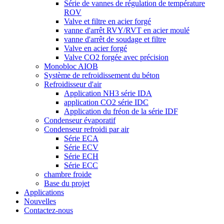
Série de vannes de régulation de température
ROV
Valve et filtre en acier forgé
vanne d'arrêt RVY/RVT en acier moulé
vanne d'arrêt de soudage et filtre
Valve en acier forgé
Valve CO2 forgée avec précision
Monobloc AIOB
Système de refroidissement du béton
Refroidisseur d'air
Application NH3 série IDA
application CO2 série IDC
Application du fréon de la série IDF
Condenseur évaporatif
Condenseur refroidi par air
Série ECA
Série ECV
Série ECH
Série ECC
chambre froide
Base du projet
Applications
Nouvelles
Contactez-nous