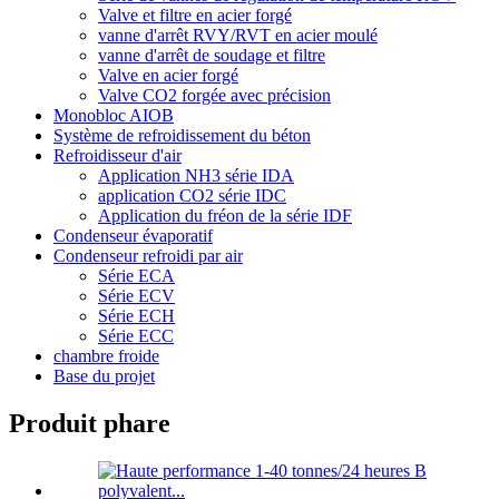
Valve et filtre en acier forgé
vanne d'arrêt RVY/RVT en acier moulé
vanne d'arrêt de soudage et filtre
Valve en acier forgé
Valve CO2 forgée avec précision
Monobloc AIOB
Système de refroidissement du béton
Refroidisseur d'air
Application NH3 série IDA
application CO2 série IDC
Application du fréon de la série IDF
Condenseur évaporatif
Condenseur refroidi par air
Série ECA
Série ECV
Série ECH
Série ECC
chambre froide
Base du projet
Produit phare