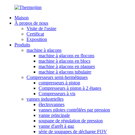
Maison
À propos de nous
Visite de l'usine
Certificat
Exposition
Produits
machine à glaçons
machine à glaçons en flocons
machine à glaçons en blocs
machine à glaçons en plaques
machine à glaçons tubulaire
Compresseurs semi-hermétiques
compresseurs à piston
Compresseurs à piston à 2 étages
Compresseurs à vis
vannes industrielles
électrovannes
vannes pilotes contrôlées par pression
vanne principale
soupape de régulation de pression
vanne d'arrêt à gaz
série de soupapes de décharge FOV