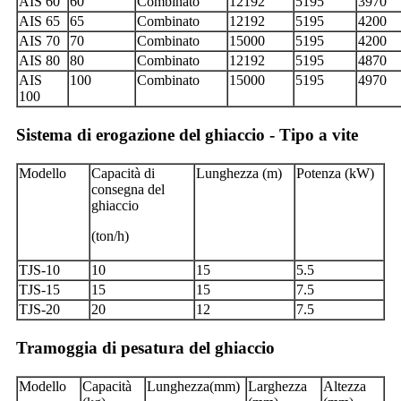
AIS 60
60
Combinato
12192
5195
3970
AIS 65
65
Combinato
12192
5195
4200
AIS 70
70
Combinato
15000
5195
4200
AIS 80
80
Combinato
12192
5195
4870
AIS
100
Combinato
15000
5195
4970
100
Sistema di erogazione del ghiaccio - Tipo a vite
Modello
Capacità di
Lunghezza (m)
Potenza (kW)
consegna del
ghiaccio
(ton/h)
TJS-10
10
15
5.5
TJS-15
15
15
7.5
TJS-20
20
12
7.5
Tramoggia di pesatura del ghiaccio
Modello
Capacità
Lunghezza
(mm)
Larghezza
Altezza