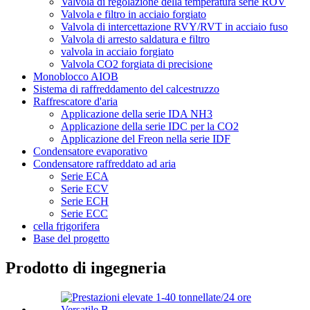
Valvola di regolazione della temperatura serie ROV
Valvola e filtro in acciaio forgiato
Valvola di intercettazione RVY/RVT in acciaio fuso
Valvola di arresto saldatura e filtro
valvola in acciaio forgiato
Valvola CO2 forgiata di precisione
Monoblocco AIOB
Sistema di raffreddamento del calcestruzzo
Raffrescatore d'aria
Applicazione della serie IDA NH3
Applicazione della serie IDC per la CO2
Applicazione del Freon nella serie IDF
Condensatore evaporativo
Condensatore raffreddato ad aria
Serie ECA
Serie ECV
Serie ECH
Serie ECC
cella frigorifera
Base del progetto
Prodotto di ingegneria