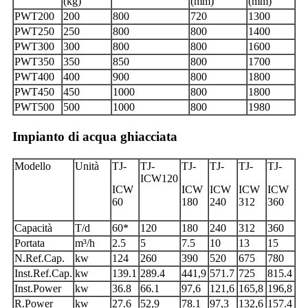
(kg)
(mm)
(mm)
PWT200
200
800
720
1300
PWT250
250
800
800
1400
PWT300
300
800
800
1600
PWT350
350
850
800
1700
PWT400
400
900
800
1800
PWT450
450
1000
800
1800
PWT500
500
1000
800
1980
Impianto di acqua ghiacciata
Modello
Unità
TJ-
TJ-
TJ-
TJ-
TJ-
TJ-
ICW120
ICW
ICW
ICW
ICW
ICW
60
180
240
312
360
Capacità
T/d
60*
120
180
240
312
360
Portata
m³/h
2.5
5
7.5
10
13
15
N.Ref.Cap.
kw
124
260
390
520
675
780
Inst.Ref.Cap.
kw
139.1
289.4
441,9
571.7
725
815.4
Inst.Power
kw
36.8
66.1
97,6
121,6
165,8
196,8
R.Power
kw
27.6
52,9
78.1
97,3
132,6
157.4