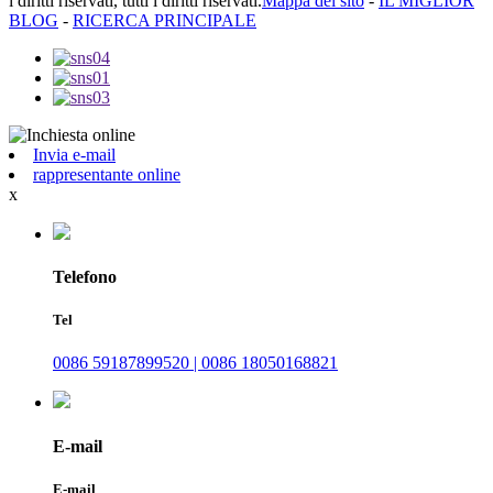
i diritti riservati, tutti i diritti riservati.
Mappa del sito
-
IL MIGLIOR
BLOG
-
RICERCA PRINCIPALE
Invia e-mail
rappresentante online
x
Telefono
Tel
0086 59187899520 | 0086 18050168821
E-mail
E-mail