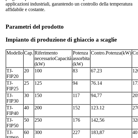
applicazioni industriali, garantendo un controllo della temperatura
affidabile e costante.
Parametri del prodotto
Impianto di produzione di ghiaccio a scaglie
Modello
Cap.
Riferimento
Potenza
Contro.Potenza
(kW)
Co
necessario
Capacità
assorbita
(kW)
(kW)
TJ-
20
100
83
67.23
12
FIP20
TJ-
25
125
94
76.14
17
FIP25
TJ-
30
150
117
94,77
20
FIP30
TJ-
40
200
152
123.12
27
FIP40
TJ-
50
250
176
142,56
32
FIP50
TJ-
60
300
227
183,87
40
FIP60