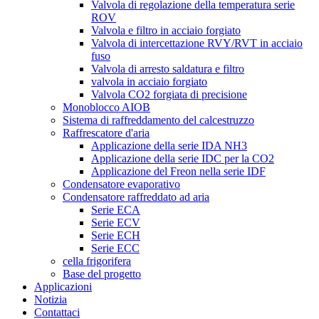
Valvola di regolazione della temperatura serie
ROV
Valvola e filtro in acciaio forgiato
Valvola di intercettazione RVY/RVT in acciaio
fuso
Valvola di arresto saldatura e filtro
valvola in acciaio forgiato
Valvola CO2 forgiata di precisione
Monoblocco AIOB
Sistema di raffreddamento del calcestruzzo
Raffrescatore d'aria
Applicazione della serie IDA NH3
Applicazione della serie IDC per la CO2
Applicazione del Freon nella serie IDF
Condensatore evaporativo
Condensatore raffreddato ad aria
Serie ECA
Serie ECV
Serie ECH
Serie ECC
cella frigorifera
Base del progetto
Applicazioni
Notizia
Contattaci