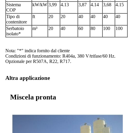
Sistema
kW/kW
3,99
4.13
3,87
4.14
3,68
4.15
COP
Tipo di
ft
20
20
40
40
40
40
contenitore
Serbatoio
m³
20
40
60
80
100
100
isolato*
Nota: "*" indica fornito dal cliente
Condizioni di funzionamento: R404a, 380 V/trifase/60 Hz.
Opzionale per R507A, R22, R717.
Altra applicazione
Miscela pronta