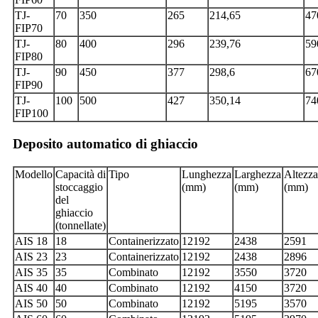
TJ-
70
350
265
214,65
47
FIP70
TJ-
80
400
296
239,76
59
FIP80
TJ-
90
450
377
298,6
67
FIP90
TJ-
100
500
427
350,14
74
FIP100
Deposito automatico di ghiaccio
Modello
Capacità di
Tipo
Lunghezza
Larghezza
Altezza
stoccaggio
(mm)
(mm)
(mm)
del
ghiaccio
(tonnellate)
AIS 18
18
Containerizzato
12192
2438
2591
AIS 23
23
Containerizzato
12192
2438
2896
AIS 35
35
Combinato
12192
3550
3720
AIS 40
40
Combinato
12192
4150
3720
AIS 50
50
Combinato
12192
5195
3570