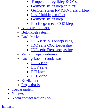
Temperatuurregelklep ROV-serie
Gesmede stalen klep en filter
Gegoten stalen RVY/RVT-afsluitklep
Lasafsluitklep en filter
Gesmede stalen klep
Precisiegesmede CO2-klep
AIOB Monoblock
Betonkoelsysteem
Luchtkoeler
IDA-serie NH3-toepassing
IDC-serie CO2-toepassing
IDF-serie Freon-toepassing
Verdampingscondensor
Luchtgekoelde condensor
ECA-serie
ECV-serie
ECH-serie
ECC-serie
Koelkamer
Projectbasis
Toepassingen
Nieuws
Neem contact met ons op
English