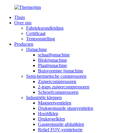
Thuis
Over ons
Fabrieksrondleiding
Certificaat
Tentoonstelling
Producten
IJsmachine
schaafijsmachine
Blokijsmachine
Plaatijsmachine
Buisvormige ijsmachine
Semi-hermetische compressoren
Zuigercompressoren
2-traps zuigercompressoren
Schroefcompressoren
Industriële kleppen
Magneetventielen
Drukgestuurde stuurventielen
Hoofdklep
Drukregelklep
Gasgestuurde afsluitklep
Relief FOV-ventielserie