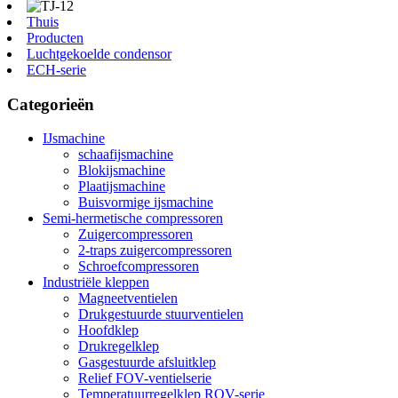
Thuis
Producten
Luchtgekoelde condensor
ECH-serie
Categorieën
IJsmachine
schaafijsmachine
Blokijsmachine
Plaatijsmachine
Buisvormige ijsmachine
Semi-hermetische compressoren
Zuigercompressoren
2-traps zuigercompressoren
Schroefcompressoren
Industriële kleppen
Magneetventielen
Drukgestuurde stuurventielen
Hoofdklep
Drukregelklep
Gasgestuurde afsluitklep
Relief FOV-ventielserie
Temperatuurregelklep ROV-serie