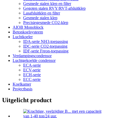
Gesmede stalen klep en filter
Gegoten stalen RVY/RVT-afsluitklep
Lasafsluitklep en filter
Gesmede stalen klep
Precisiegesmede CO2-klep
AIOB Monoblock
Betonkoelsysteem
Luchtkoeler
IDA-serie NH3-toepassing
IDC-serie CO2-toepassing
IDF-serie Freon-toepassing
Verdampingscondensor
Luchtgekoelde condensor
ECA-serie
ECV-serie
ECH-serie
ECC-serie
Koelkamer
Projectbasis
Uitgelicht product