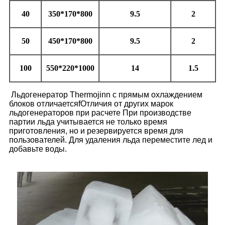
40
350*170*800
9.5
2
50
450*170*800
9.5
2
100
550*220*1000
14
1.5
Льдогенератор Thermojinn с прямым охлаждением
блоков отличается
f
Отличия от других марок
льдогенераторов при расчете
При производстве
партии льда учитывается не только время
приготовления, но и резервируется время для
пользователей.
Для удаления льда переместите лед и
добавьте воды.