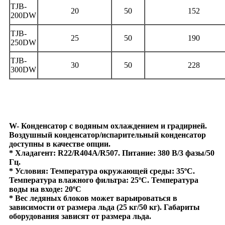
TJB-
20
50
152
200DW
TJB-
25
50
190
250DW
TJB-
30
50
228
300DW
W- Конденсатор с водяным охлаждением и градирней.
Воздушный конденсатор/испарительный конденсатор
доступны в качестве опции.
* Хладагент: R22/R404A/R507. Питание: 380 В/3 фазы/50
Гц.
* Условия: Температура окружающей среды: 35ºC.
Температура влажного фильтра: 25ºC. Температура
воды на входе: 20ºC
* Вес ледяных блоков может варьироваться в
зависимости от размера льда (25 кг/50 кг). Габариты
оборудования зависят от размера льда.