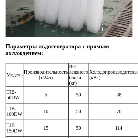
Параметры льдогенератора с прямым
охлаждением:
Вес
Производительность
ледяного
Холодопроизводитель
Модель
(т/24ч)
блока
(кВт)
(кг)
TJB-
5
50
38
50DW
TJB-
10
50
76
100DW
TJB-
15
50
114
150DW