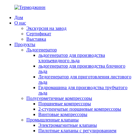
Дом
О нас
Экскурсия на завод
Сертификат
Выставка
Продукты
Льдогенератор
льдогенератор для производства
хлопьевидного льда
льдогенератор для производства блочного
льда
Ледогенератор для приготовления листового
льда
Гидромашина для производства трубчатого
льда
Полугерметичные компрессоры
Поршневые компрессоры
2-ступенчатые поршневые компрессоры
Винтовые компрессоры
Промышленные клапаны
Электромагнитные клапаны
Пилотные клапаны с регулированием