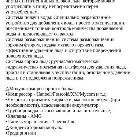
чистых и гигиеничных блоков льда, которые можно
употреблять в пищу непосредственно перед
употреблением.
Система подачи воды: Специально разработанное
устройство для добавления воды просто в эксплуатации,
обеспечивает точный контроль количества добавляемой
воды и предотвращает ее расход.
Система размораживания: система размораживания
горячим фтором, подача мягкого горячего газа,
эффективное удаление льда и отсутствие повреждений
поверхности льда.
Система сброса льда: ручная/автоматическая
гидравлическая подъемная платформа для удаления льда,
простая и стабильная в эксплуатации, безопасное удаление
льда и не подвержена повреждениям.
△
Модуль компрессорного блока:
•
Компрессор - Hanbell/Frascold/XM/Mycom и т.д.
•
Емкости - приемник жидкости, маслоотделитель (при
необходимости), всасывающий аккумулятор;
•
Трубопроводы - всасывающие и нагнетательные;
•
Клапаны - AMG
•
Панель управления - ThermoJinn
△
Конденсаторный модуль.
•
Градирня или