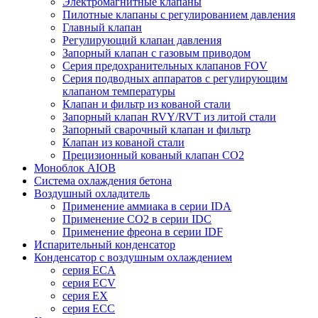
Электромагнитные клапаны
Пилотные клапаны с регулированием давления
Главный клапан
Регулирующий клапан давления
Запорный клапан с газовым приводом
Серия предохранительных клапанов FOV
Серия подводных аппаратов с регулирующим
клапаном температуры
Клапан и фильтр из кованой стали
Запорный клапан RVY/RVT из литой стали
Запорный сварочный клапан и фильтр
Клапан из кованой стали
Прецизионный кованый клапан CO2
Моноблок AIOB
Система охлаждения бетона
Воздушный охладитель
Применение аммиака в серии IDA
Применение CO2 в серии IDC
Применение фреона в серии IDF
Испарительный конденсатор
Конденсатор с воздушным охлаждением
серия ECA
серия ECV
серия ЕХ
серия ECC