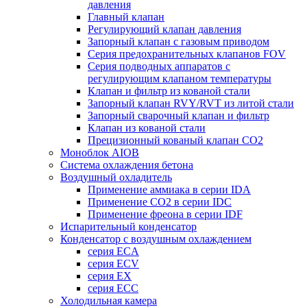
давления
Главный клапан
Регулирующий клапан давления
Запорный клапан с газовым приводом
Серия предохранительных клапанов FOV
Серия подводных аппаратов с
регулирующим клапаном температуры
Клапан и фильтр из кованой стали
Запорный клапан RVY/RVT из литой стали
Запорный сварочный клапан и фильтр
Клапан из кованой стали
Прецизионный кованый клапан CO2
Моноблок AIOB
Система охлаждения бетона
Воздушный охладитель
Применение аммиака в серии IDA
Применение CO2 в серии IDC
Применение фреона в серии IDF
Испарительный конденсатор
Конденсатор с воздушным охлаждением
серия ECA
серия ECV
серия ЕХ
серия ECC
Холодильная камера