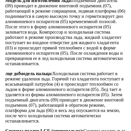
Модель для изготовления льда:
Подъемный двигатель
(09) приводит в движение винтовой подъемник (07),
работающий в режиме совращения, ледяная платформа (06)
поднимается в самую высокую точку и герметизирует дно
алюминиевого испарителя (05) кремнеземной полосой.
После этого в форму алюминиевого испарителя (05)
заливается вода. Компрессор и холодильная система
работают в режиме производства льда, жидкий хладагент
поступает во входное отверстие для жидкого хладагента
(03) и происходит прямой теплообмен с водой в форме
алюминиевого испарителя (05). После охлаждения воды и
превращения ее в лед холодильная система автоматически
останавливается.
лце до
f
модель пальца:
Холодильная система работает в
режиме удаления льда. Горячий газ хладагента поступает в
всасывающий патрубок (4) и происходит теплообмен со
льдом в форме алюминиевого испарителя (05). Лед тает и
удаляется из формы алюминиевого испарителя (05). Затем
подъемный двигатель (09) приводит в движение винтовой
подъемник (07), работающий в обратном режиме,
платформа для льда (06) и весь лед опускаются на землю,
после чего холодильная система автоматически
останавливается.
Система подачи LCE (опционально):
Система подачи льда