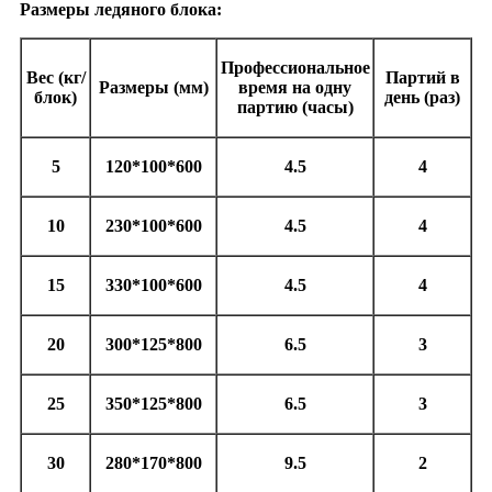
Размеры ледяного блока:
Профессиональное
Вес (кг/
Партий в
Размеры (мм)
время на одну
блок)
день (раз)
партию (часы)
5
120*100*600
4.5
4
10
230*100*600
4.5
4
15
330*100*600
4.5
4
20
300*125*800
6.5
3
25
350*125*800
6.5
3
30
280*170*800
9.5
2