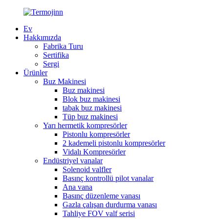
Ev
Hakkımızda
Fabrika Turu
Sertifika
Sergi
Ürünler
Buz Makinesi
Buz makinesi
Blok buz makinesi
tabak buz makinesi
Tüp buz makinesi
Yarı hermetik kompresörler
Pistonlu kompresörler
2 kademeli pistonlu kompresörler
Vidalı Kompresörler
Endüstriyel vanalar
Solenoid valfler
Basınç kontrollü pilot vanalar
Ana vana
Basınç düzenleme vanası
Gazla çalışan durdurma vanası
Tahliye FOV valf serisi