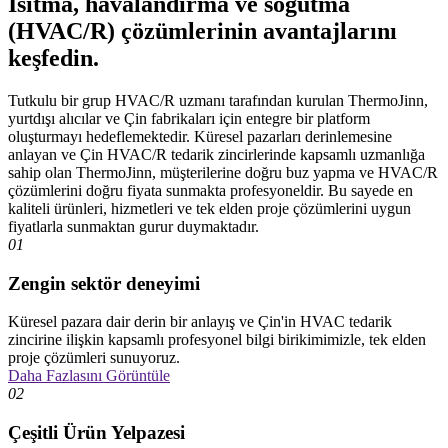
Isıtma, havalandırma ve soğutma
(HVAC/R) çözümlerinin avantajlarını
keşfedin.
Tutkulu bir grup HVAC/R uzmanı tarafından kurulan ThermoJinn,
yurtdışı alıcılar ve Çin fabrikaları için entegre bir platform
oluşturmayı hedeflemektedir. Küresel pazarları derinlemesine
anlayan ve Çin HVAC/R tedarik zincirlerinde kapsamlı uzmanlığa
sahip olan ThermoJinn, müşterilerine doğru buz yapma ve HVAC/R
çözümlerini doğru fiyata sunmakta profesyoneldir. Bu sayede en
kaliteli ürünleri, hizmetleri ve tek elden proje çözümlerini uygun
fiyatlarla sunmaktan gurur duymaktadır.
01
Zengin sektör deneyimi
Küresel pazara dair derin bir anlayış ve Çin'in HVAC tedarik
zincirine ilişkin kapsamlı profesyonel bilgi birikimimizle, tek elden
proje çözümleri sunuyoruz.
Daha Fazlasını Görüntüle
02
Çeşitli Ürün Yelpazesi