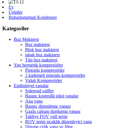
Ev
Ürünler
Buharlaştırmalı Kondenser
Kategoriler
Buz Makinesi
Buz makinesi
Blok buz makinesi
tabak buz makinesi
Tüp buz makinesi
Yarı hermetik kompresörler
Pistonlu kompresörler
2 kademeli pistonlu kompresörler
Vidalı Kompresörler
Endüstriyel vanalar
Solenoid valfler
Basınç kontrollü pilot vanalar
Ana vana
Basınç düzenleme vanası
Gazla çalışan durdurma vanası
Tahliye FOV valf serisi
ROV serisi sıcaklık düzenleyici vana
Dövme çelik vana ve filtre