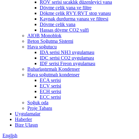
ROV serisi sıcaklık düzenleyici vana
Dövme çelik vana ve filtre
Dökme çelik RVY/RVT stop vanası
Kaynak durdurma vanası ve filtresi
Dövme çelik vana
Hassas dövme CO2 valfi
AIOB Monoblok
Beton Soğutma Sistemi
Hava soğutucu
IDA serisi NH3 uygulaması
IDC serisi CO2 uygulaması
IDF serisi Freon uygulaması
Buharlaştırmalı Kondenser
Hava soğutmalı kondenser
ECA serisi
ECV serisi
ECH serisi
ECC serisi
Soğuk oda
Proje Tabanı
Uygulamalar
Haberler
Bize Ulaşın
English