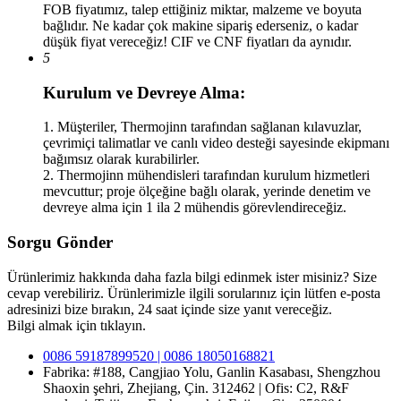
FOB fiyatımız, talep ettiğiniz miktar, malzeme ve boyuta
bağlıdır. Ne kadar çok makine sipariş ederseniz, o kadar
düşük fiyat vereceğiz! CIF ve CNF fiyatları da aynıdır.
5
Kurulum ve Devreye Alma:
1. Müşteriler, Thermojinn tarafından sağlanan kılavuzlar,
çevrimiçi talimatlar ve canlı video desteği sayesinde ekipmanı
bağımsız olarak kurabilirler.
2. Thermojinn mühendisleri tarafından kurulum hizmetleri
mevcuttur; proje ölçeğine bağlı olarak, yerinde denetim ve
devreye alma için 1 ila 2 mühendis görevlendireceğiz.
Sorgu Gönder
Ürünlerimiz hakkında daha fazla bilgi edinmek ister misiniz? Size
cevap verebiliriz. Ürünlerimizle ilgili sorularınız için lütfen e-posta
adresinizi bize bırakın, 24 saat içinde size yanıt vereceğiz.
Bilgi almak için tıklayın.
0086 59187899520 | 0086 18050168821
Fabrika: #188, Cangjiao Yolu, Ganlin Kasabası, Shengzhou
Shaoxin şehri, Zhejiang, Çin. 312462 | Ofis: C2, R&F