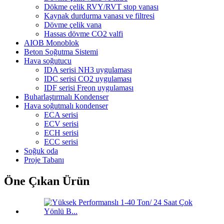
Dökme çelik RVY/RVT stop vanası
Kaynak durdurma vanası ve filtresi
Dövme çelik vana
Hassas dövme CO2 valfi
AIOB Monoblok
Beton Soğutma Sistemi
Hava soğutucu
IDA serisi NH3 uygulaması
IDC serisi CO2 uygulaması
IDF serisi Freon uygulaması
Buharlaştırmalı Kondenser
Hava soğutmalı kondenser
ECA serisi
ECV serisi
ECH serisi
ECC serisi
Soğuk oda
Proje Tabanı
Öne Çıkan Ürün