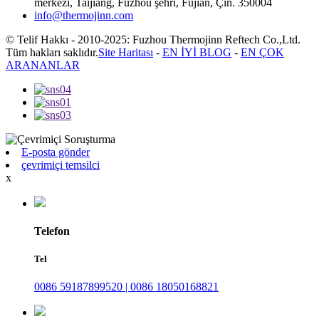
merkezi, Taijiang, Fuzhou şehri, Fujian, Çin. 350004
info@thermojinn.com
© Telif Hakkı - 2010-2025: Fuzhou Thermojinn Reftech Co.,Ltd.
Tüm hakları saklıdır.
Site Haritası
-
EN İYİ BLOG
-
EN ÇOK
ARANANLAR
E-posta gönder
çevrimiçi temsilci
x
Telefon
Tel
0086 59187899520 | 0086 18050168821