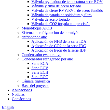
Válvula reguladora de temperatura serie ROV
Válvula y filtro de acero forjado
Válvula de cierre RVY/RVT de acero fundido
Válvula de parada de soldadura y filtro
Válvula de acero forjado
Válvula de CO2 forjada con precisión
Monobloque AIOB
Sistema de refrigeración de hormigón
enfriador de aire
Aplicación de NH3 de la serie IDA
Aplicación de CO2 de la serie IDC
Aplicación de freón de la serie IDF
Condensador evaporativo
Condensador refrigerado por aire
Serie ECA
Serie ECV
Serie ECH
Serie ECC
Cámara frigorífica
Base del proyecto
Aplicaciones
Noticias
Contáctanos
English