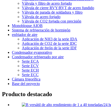
Válvula y filtro de acero forjado
Válvula de cierre RVY/RVT de acero fundido
Válvula de parada de soldadura y filtro
Válvula de acero forjado
Válvula de CO2 forjada con precisión
Monobloque AIOB
Sistema de refrigeración de hormigón
enfriador de aire
Aplicación de NH3 de la serie IDA
Aplicación de CO2 de la serie IDC
Aplicación de freón de la serie IDF
Condensador evaporativo
Condensador refrigerado por aire
Serie ECA
Serie ECV
Serie ECH
Serie ECC
Cámara frigorífica
Base del proyecto
Producto destacado