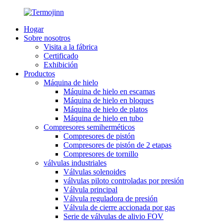
Hogar
Sobre nosotros
Visita a la fábrica
Certificado
Exhibición
Productos
Máquina de hielo
Máquina de hielo en escamas
Máquina de hielo en bloques
Máquina de hielo de platos
Máquina de hielo en tubo
Compresores semiherméticos
Compresores de pistón
Compresores de pistón de 2 etapas
Compresores de tornillo
válvulas industriales
Válvulas solenoides
válvulas piloto controladas por presión
Válvula principal
Válvula reguladora de presión
Válvula de cierre accionada por gas
Serie de válvulas de alivio FOV