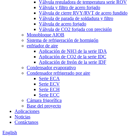
Válvula reguladora de temperatura serie ROV
Válvula y filtro de acero forjado
Válvula de cierre RVY/RVT de acero fundido
Válvula de parada de soldadura y filtro
Válvula de acero forjado
Válvula de CO2 forjada con precisión
Monobloque AIOB
Sistema de refrigeración de hormigón
enfriador de aire
Aplicación de NH3 de la serie IDA
Aplicación de CO2 de la serie IDC
Aplicación de freón de la serie IDF
Condensador evaporativo
Condensador refrigerado por aire
Serie ECA
Serie ECV
Serie ECH
Serie ECC
Cámara frigorífica
Base del proyecto
Aplicaciones
Noticias
Contáctanos
English