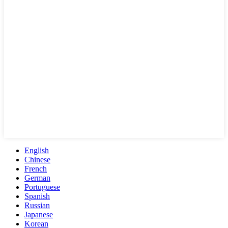
English
Chinese
French
German
Portuguese
Spanish
Russian
Japanese
Korean