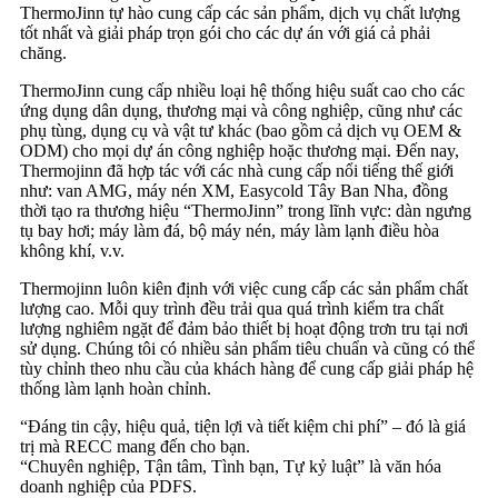
ThermoJinn tự hào cung cấp các sản phẩm, dịch vụ chất lượng
tốt nhất và giải pháp trọn gói cho các dự án với giá cả phải
chăng.
ThermoJinn cung cấp nhiều loại hệ thống hiệu suất cao cho các
ứng dụng dân dụng, thương mại và công nghiệp, cũng như các
phụ tùng, dụng cụ và vật tư khác (bao gồm cả dịch vụ OEM &
ODM) cho mọi dự án công nghiệp hoặc thương mại. Đến nay,
Thermojinn đã hợp tác với các nhà cung cấp nổi tiếng thế giới
như: van AMG, máy nén XM, Easycold Tây Ban Nha, đồng
thời tạo ra thương hiệu “ThermoJinn” trong lĩnh vực: dàn ngưng
tụ bay hơi; máy làm đá, bộ máy nén, máy làm lạnh điều hòa
không khí, v.v.
Thermojinn luôn kiên định với việc cung cấp các sản phẩm chất
lượng cao. Mỗi quy trình đều trải qua quá trình kiểm tra chất
lượng nghiêm ngặt để đảm bảo thiết bị hoạt động trơn tru tại nơi
sử dụng. Chúng tôi có nhiều sản phẩm tiêu chuẩn và cũng có thể
tùy chỉnh theo nhu cầu của khách hàng để cung cấp giải pháp hệ
thống làm lạnh hoàn chỉnh.
“Đáng tin cậy, hiệu quả, tiện lợi và tiết kiệm chi phí” – đó là giá
trị mà RECC mang đến cho bạn.
“Chuyên nghiệp, Tận tâm, Tình bạn, Tự kỷ luật” là văn hóa
doanh nghiệp của PDFS.