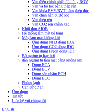
Van điều chỉnh nhiệt độ dòng ROV
Van và bộ lọc bằng thép rèn
Van khóa RVY/RVT bằng thép đúc
Van chặn hàn & Bộ lọc
Van thép rèn
Van CO2 rèn chính xác
Khối đơn AIOB
Hệ thống làm mát bê tông
Máy làm mát không khí
Ứng dụng NH3 dòng IDA
Ứng dụng CO2 dòng IDC
Ứng dụng Freon dòng IDF
Bộ ngưng tụ bay hơi
dàn ngưng tụ làm mát bằng không khí
Dòng ECA
Dòng ECV
Dòng sản phẩm ECH
Dòng ECC
Phòng lạnh
Căn cứ dự án
Ứng dụng
Tin tức
Liên hệ với chúng tôi
English