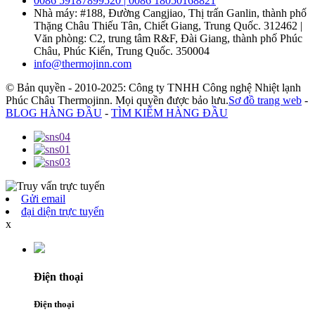
0086 59187899520 | 0086 18050168821
Nhà máy: #188, Đường Cangjiao, Thị trấn Ganlin, thành phố
Thặng Châu Thiếu Tân, Chiết Giang, Trung Quốc. 312462 |
Văn phòng: C2, trung tâm R&F, Đài Giang, thành phố Phúc
Châu, Phúc Kiến, Trung Quốc. 350004
info@thermojinn.com
© Bản quyền - 2010-2025: Công ty TNHH Công nghệ Nhiệt lạnh
Phúc Châu Thermojinn. Mọi quyền được bảo lưu.
Sơ đồ trang web
-
BLOG HÀNG ĐẦU
-
TÌM KIẾM HÀNG ĐẦU
Gửi email
đại diện trực tuyến
x
Điện thoại
Điện thoại