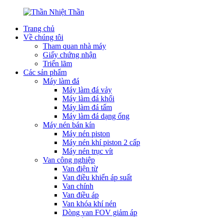
Trang chủ
Về chúng tôi
Tham quan nhà máy
Giấy chứng nhận
Triển lãm
Các sản phẩm
Máy làm đá
Máy làm đá vảy
Máy làm đá khối
Máy làm đá tấm
Máy làm đá dạng ống
Máy nén bán kín
Máy nén piston
Máy nén khí piston 2 cấp
Máy nén trục vít
Van công nghiệp
Van điện từ
Van điều khiển áp suất
Van chính
Van điều áp
Van khóa khí nén
Dòng van FOV giảm áp