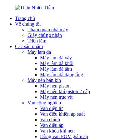
Trang chủ
Về chúng tôi
Tham quan nhà máy
Giấy chứng nhận
Triển lãm
Các sản phẩm
Máy làm đá
Máy làm đá vảy
Máy làm đá khối
Máy làm đá tấm
Máy làm đá dạng ống
Máy nén bán kín
Máy nén piston
Máy nén khí piston 2 cấp
Máy nén trục vít
Van công nghiệp
Van điện từ
Van điều khiển áp suất
Van chính
Van điều áp
Van khóa khí nén
Dòng van FOV giảm áp