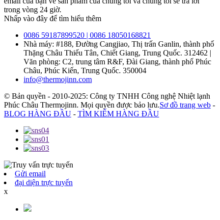
email của bạn về sản phẩm của chúng tôi và chúng tôi sẽ trả lời
trong vòng 24 giờ.
Nhấp vào đây để tìm hiểu thêm
0086 59187899520 | 0086 18050168821
Nhà máy: #188, Đường Cangjiao, Thị trấn Ganlin, thành phố
Thặng Châu Thiếu Tân, Chiết Giang, Trung Quốc. 312462 |
Văn phòng: C2, trung tâm R&F, Đài Giang, thành phố Phúc
Châu, Phúc Kiến, Trung Quốc. 350004
info@thermojinn.com
© Bản quyền - 2010-2025: Công ty TNHH Công nghệ Nhiệt lạnh
Phúc Châu Thermojinn. Mọi quyền được bảo lưu.
Sơ đồ trang web
-
BLOG HÀNG ĐẦU
-
TÌM KIẾM HÀNG ĐẦU
Gửi email
đại diện trực tuyến
x