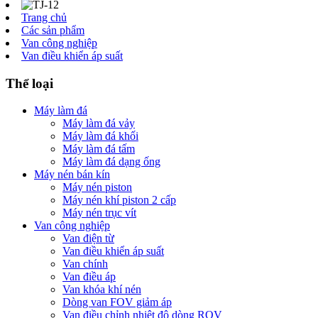
Trang chủ
Các sản phẩm
Van công nghiệp
Van điều khiển áp suất
Thể loại
Máy làm đá
Máy làm đá vảy
Máy làm đá khối
Máy làm đá tấm
Máy làm đá dạng ống
Máy nén bán kín
Máy nén piston
Máy nén khí piston 2 cấp
Máy nén trục vít
Van công nghiệp
Van điện từ
Van điều khiển áp suất
Van chính
Van điều áp
Van khóa khí nén
Dòng van FOV giảm áp
Van điều chỉnh nhiệt độ dòng ROV