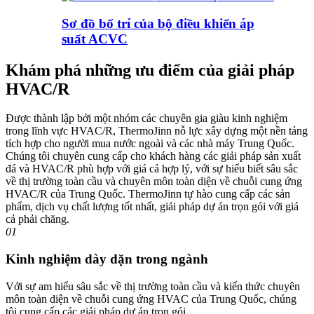
Sơ đồ bố trí của bộ điều khiển áp
suất ACVC
Khám phá những ưu điểm của giải pháp
HVAC/R
Được thành lập bởi một nhóm các chuyên gia giàu kinh nghiệm
trong lĩnh vực HVAC/R, ThermoJinn nỗ lực xây dựng một nền tảng
tích hợp cho người mua nước ngoài và các nhà máy Trung Quốc.
Chúng tôi chuyên cung cấp cho khách hàng các giải pháp sản xuất
đá và HVAC/R phù hợp với giá cả hợp lý, với sự hiểu biết sâu sắc
về thị trường toàn cầu và chuyên môn toàn diện về chuỗi cung ứng
HVAC/R của Trung Quốc. ThermoJinn tự hào cung cấp các sản
phẩm, dịch vụ chất lượng tốt nhất, giải pháp dự án trọn gói với giá
cả phải chăng.
01
Kinh nghiệm dày dặn trong ngành
Với sự am hiểu sâu sắc về thị trường toàn cầu và kiến ​​thức chuyên
môn toàn diện về chuỗi cung ứng HVAC của Trung Quốc, chúng
tôi cung cấp các giải pháp dự án trọn gói.