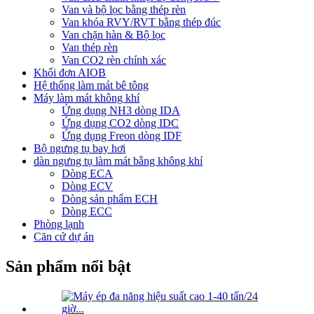
Van và bộ lọc bằng thép rèn
Van khóa RVY/RVT bằng thép đúc
Van chặn hàn & Bộ lọc
Van thép rèn
Van CO2 rèn chính xác
Khối đơn AIOB
Hệ thống làm mát bê tông
Máy làm mát không khí
Ứng dụng NH3 dòng IDA
Ứng dụng CO2 dòng IDC
Ứng dụng Freon dòng IDF
Bộ ngưng tụ bay hơi
dàn ngưng tụ làm mát bằng không khí
Dòng ECA
Dòng ECV
Dòng sản phẩm ECH
Dòng ECC
Phòng lạnh
Căn cứ dự án
Sản phẩm nổi bật