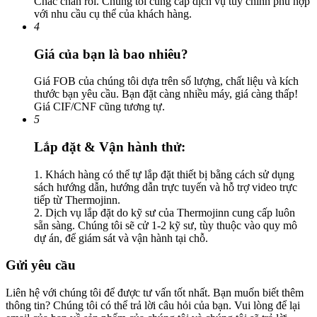
Chắc chắn rồi. Chúng tôi cung cấp dịch vụ tùy chỉnh phù hợp
với nhu cầu cụ thể của khách hàng.
4
Giá của bạn là bao nhiêu?
Giá FOB của chúng tôi dựa trên số lượng, chất liệu và kích
thước bạn yêu cầu. Bạn đặt càng nhiều máy, giá càng thấp!
Giá CIF/CNF cũng tương tự.
5
Lắp đặt & Vận hành thử:
1. Khách hàng có thể tự lắp đặt thiết bị bằng cách sử dụng
sách hướng dẫn, hướng dẫn trực tuyến và hỗ trợ video trực
tiếp từ Thermojinn.
2. Dịch vụ lắp đặt do kỹ sư của Thermojinn cung cấp luôn
sẵn sàng. Chúng tôi sẽ cử 1-2 kỹ sư, tùy thuộc vào quy mô
dự án, để giám sát và vận hành tại chỗ.
Gửi yêu cầu
Liên hệ với chúng tôi để được tư vấn tốt nhất. Bạn muốn biết thêm
thông tin? Chúng tôi có thể trả lời câu hỏi của bạn. Vui lòng để lại