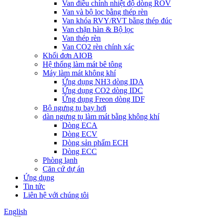
Van điều chỉnh nhiệt độ dòng ROV
Van và bộ lọc bằng thép rèn
Van khóa RVY/RVT bằng thép đúc
Van chặn hàn & Bộ lọc
Van thép rèn
Van CO2 rèn chính xác
Khối đơn AIOB
Hệ thống làm mát bê tông
Máy làm mát không khí
Ứng dụng NH3 dòng IDA
Ứng dụng CO2 dòng IDC
Ứng dụng Freon dòng IDF
Bộ ngưng tụ bay hơi
dàn ngưng tụ làm mát bằng không khí
Dòng ECA
Dòng ECV
Dòng sản phẩm ECH
Dòng ECC
Phòng lạnh
Căn cứ dự án
Ứng dụng
Tin tức
Liên hệ với chúng tôi
English