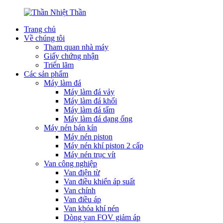
Trang chủ
Về chúng tôi
Tham quan nhà máy
Giấy chứng nhận
Triển lãm
Các sản phẩm
Máy làm đá
Máy làm đá vảy
Máy làm đá khối
Máy làm đá tấm
Máy làm đá dạng ống
Máy nén bán kín
Máy nén piston
Máy nén khí piston 2 cấp
Máy nén trục vít
Van công nghiệp
Van điện từ
Van điều khiển áp suất
Van chính
Van điều áp
Van khóa khí nén
Dòng van FOV giảm áp