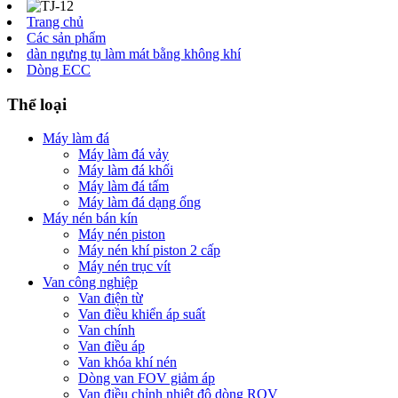
Trang chủ
Các sản phẩm
dàn ngưng tụ làm mát bằng không khí
Dòng ECC
Thể loại
Máy làm đá
Máy làm đá vảy
Máy làm đá khối
Máy làm đá tấm
Máy làm đá dạng ống
Máy nén bán kín
Máy nén piston
Máy nén khí piston 2 cấp
Máy nén trục vít
Van công nghiệp
Van điện từ
Van điều khiển áp suất
Van chính
Van điều áp
Van khóa khí nén
Dòng van FOV giảm áp
Van điều chỉnh nhiệt độ dòng ROV