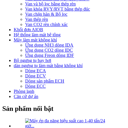
Van và bộ lọc bằng thép rèn
Van khóa RVY/RVT bằng thép đúc
Van chặn hàn & Bộ lọc
Van thép rèn
Van CO2 rèn chính xác
Khối đơn AIOB
Hệ thống làm mát bê tông
Máy làm mát không khí
Ứng dụng NH3 dòng IDA
Ứng dụng CO2 dòng IDC
Ứng dụng Freon dòng IDF
Bộ ngưng tụ bay hơi
dàn ngưng tụ làm mát bằng không khí
Dòng ECA
Dòng ECV
Dòng sản phẩm ECH
Dòng ECC
Phòng lạnh
Căn cứ dự án
Sản phẩm nổi bật