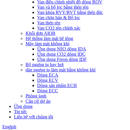
Van điều chỉnh nhiệt độ dòng ROV
Van và bộ lọc bằng thép rèn
Van khóa RVY/RVT bằng thép đúc
Van chặn hàn & Bộ lọc
Van thép rèn
Van CO2 rèn chính xác
Khối đơn AIOB
Hệ thống làm mát bê tông
Máy làm mát không khí
Ứng dụng NH3 dòng IDA
Ứng dụng CO2 dòng IDC
Ứng dụng Freon dòng IDF
Bộ ngưng tụ bay hơi
dàn ngưng tụ làm mát bằng không khí
Dòng ECA
Dòng ECV
Dòng sản phẩm ECH
Dòng ECC
Phòng lạnh
Căn cứ dự án
Ứng dụng
Tin tức
Liên hệ với chúng tôi
English