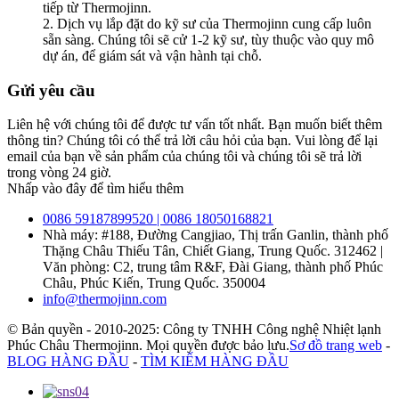
tiếp từ Thermojinn.
2. Dịch vụ lắp đặt do kỹ sư của Thermojinn cung cấp luôn
sẵn sàng. Chúng tôi sẽ cử 1-2 kỹ sư, tùy thuộc vào quy mô
dự án, để giám sát và vận hành tại chỗ.
Gửi yêu cầu
Liên hệ với chúng tôi để được tư vấn tốt nhất. Bạn muốn biết thêm
thông tin? Chúng tôi có thể trả lời câu hỏi của bạn. Vui lòng để lại
email của bạn về sản phẩm của chúng tôi và chúng tôi sẽ trả lời
trong vòng 24 giờ.
Nhấp vào đây để tìm hiểu thêm
0086 59187899520 | 0086 18050168821
Nhà máy: #188, Đường Cangjiao, Thị trấn Ganlin, thành phố
Thặng Châu Thiếu Tân, Chiết Giang, Trung Quốc. 312462 |
Văn phòng: C2, trung tâm R&F, Đài Giang, thành phố Phúc
Châu, Phúc Kiến, Trung Quốc. 350004
info@thermojinn.com
© Bản quyền - 2010-2025: Công ty TNHH Công nghệ Nhiệt lạnh
Phúc Châu Thermojinn. Mọi quyền được bảo lưu.
Sơ đồ trang web
-
BLOG HÀNG ĐẦU
-
TÌM KIẾM HÀNG ĐẦU