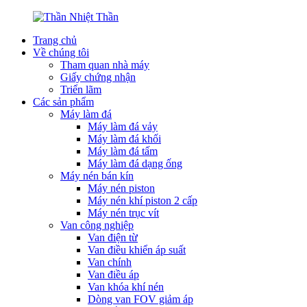
Trang chủ
Về chúng tôi
Tham quan nhà máy
Giấy chứng nhận
Triển lãm
Các sản phẩm
Máy làm đá
Máy làm đá vảy
Máy làm đá khối
Máy làm đá tấm
Máy làm đá dạng ống
Máy nén bán kín
Máy nén piston
Máy nén khí piston 2 cấp
Máy nén trục vít
Van công nghiệp
Van điện từ
Van điều khiển áp suất
Van chính
Van điều áp
Van khóa khí nén
Dòng van FOV giảm áp