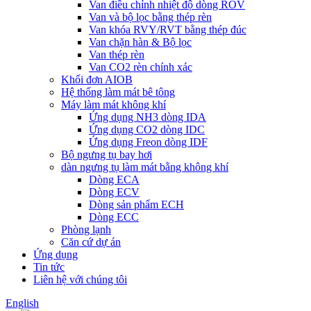
Van điều chỉnh nhiệt độ dòng ROV
Van và bộ lọc bằng thép rèn
Van khóa RVY/RVT bằng thép đúc
Van chặn hàn & Bộ lọc
Van thép rèn
Van CO2 rèn chính xác
Khối đơn AIOB
Hệ thống làm mát bê tông
Máy làm mát không khí
Ứng dụng NH3 dòng IDA
Ứng dụng CO2 dòng IDC
Ứng dụng Freon dòng IDF
Bộ ngưng tụ bay hơi
dàn ngưng tụ làm mát bằng không khí
Dòng ECA
Dòng ECV
Dòng sản phẩm ECH
Dòng ECC
Phòng lạnh
Căn cứ dự án
Ứng dụng
Tin tức
Liên hệ với chúng tôi
English