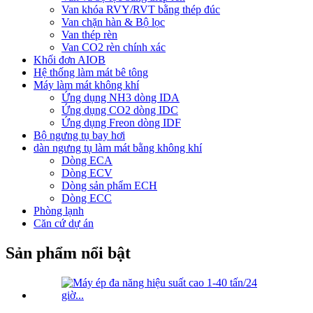
Van khóa RVY/RVT bằng thép đúc
Van chặn hàn & Bộ lọc
Van thép rèn
Van CO2 rèn chính xác
Khối đơn AIOB
Hệ thống làm mát bê tông
Máy làm mát không khí
Ứng dụng NH3 dòng IDA
Ứng dụng CO2 dòng IDC
Ứng dụng Freon dòng IDF
Bộ ngưng tụ bay hơi
dàn ngưng tụ làm mát bằng không khí
Dòng ECA
Dòng ECV
Dòng sản phẩm ECH
Dòng ECC
Phòng lạnh
Căn cứ dự án
Sản phẩm nổi bật