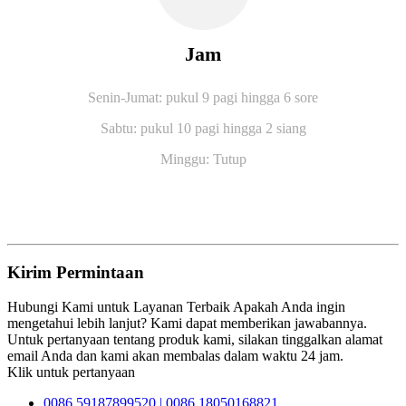
Jam
Senin-Jumat: pukul 9 pagi hingga 6 sore
Sabtu: pukul 10 pagi hingga 2 siang
Minggu: Tutup
Kirim Permintaan
Hubungi Kami untuk Layanan Terbaik Apakah Anda ingin
mengetahui lebih lanjut? Kami dapat memberikan jawabannya.
Untuk pertanyaan tentang produk kami, silakan tinggalkan alamat
email Anda dan kami akan membalas dalam waktu 24 jam.
Klik untuk pertanyaan
0086 59187899520 | 0086 18050168821