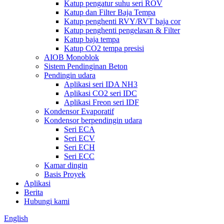
Katup pengatur suhu seri ROV
Katup dan Filter Baja Tempa
Katup penghenti RVY/RVT baja cor
Katup penghenti pengelasan & Filter
Katup baja tempa
Katup CO2 tempa presisi
AIOB Monoblok
Sistem Pendinginan Beton
Pendingin udara
Aplikasi seri IDA NH3
Aplikasi CO2 seri IDC
Aplikasi Freon seri IDF
Kondensor Evaporatif
Kondensor berpendingin udara
Seri ECA
Seri ECV
Seri ECH
Seri ECC
Kamar dingin
Basis Proyek
Aplikasi
Berita
Hubungi kami
English