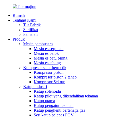
Rumah
Tentang Kami
Tur Pabrik
Sertifikat
Pameran
Produk
Mesin pembuat es
Mesin es serpihan
Mesin es balok
Mesin es batu piring
Mesin es tabung
Kompresor semi-hermetik
Kompresor piston
Kompresor piston 2 tahap
Kompresor Sekrup
Katup industri
Katup solenoida
Katup pilot yang dikendalikan tekanan
Katup utama
Katup pengatur tekanan
Katup penghenti bertenaga gas
Seri katup pelepas FOV