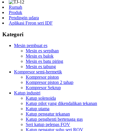
Rumah
Produk
Pendingin udara
Aplikasi Freon seri IDF
Kategori
Mesin pembuat es
Mesin es serpihan
Mesin es balok
Mesin es batu piring
Mesin es tabung
Kompresor semi-hermetik
Kompresor piston
Kompresor piston 2 tahap
Kompresor Sekrup
Katup industri
Katup solenoida
Katup pilot yang dikendalikan tekanan
Katup utama
Katup pengatur tekanan
Katup penghenti bertenaga gas
Seri katup pelepas FOV
Katup pengatur suhu seri ROV