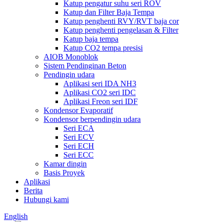
Katup pengatur suhu seri ROV
Katup dan Filter Baja Tempa
Katup penghenti RVY/RVT baja cor
Katup penghenti pengelasan & Filter
Katup baja tempa
Katup CO2 tempa presisi
AIOB Monoblok
Sistem Pendinginan Beton
Pendingin udara
Aplikasi seri IDA NH3
Aplikasi CO2 seri IDC
Aplikasi Freon seri IDF
Kondensor Evaporatif
Kondensor berpendingin udara
Seri ECA
Seri ECV
Seri ECH
Seri ECC
Kamar dingin
Basis Proyek
Aplikasi
Berita
Hubungi kami
English