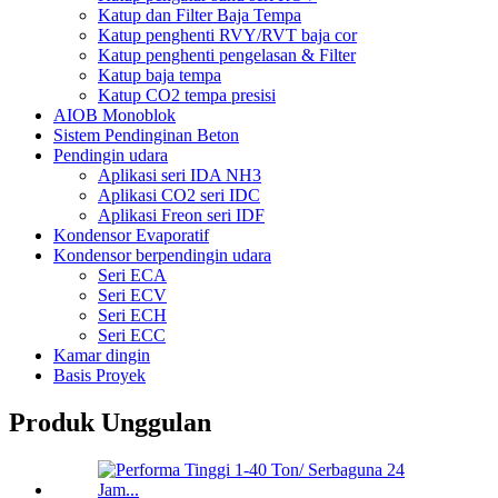
Katup dan Filter Baja Tempa
Katup penghenti RVY/RVT baja cor
Katup penghenti pengelasan & Filter
Katup baja tempa
Katup CO2 tempa presisi
AIOB Monoblok
Sistem Pendinginan Beton
Pendingin udara
Aplikasi seri IDA NH3
Aplikasi CO2 seri IDC
Aplikasi Freon seri IDF
Kondensor Evaporatif
Kondensor berpendingin udara
Seri ECA
Seri ECV
Seri ECH
Seri ECC
Kamar dingin
Basis Proyek
Produk Unggulan