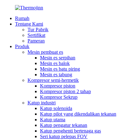
Rumah
Tentang Kami
Tur Pabrik
Sertifikat
Pameran
Produk
Mesin pembuat es
Mesin es serpihan
Mesin es balok
Mesin es batu piring
Mesin es tabung
Kompresor semi-hermetik
Kompresor piston
Kompresor piston 2 tahap
Kompresor Sekrup
Katup industri
Katup solenoida
Katup pilot yang dikendalikan tekanan
Katup utama
Katup pengatur tekanan
Katup penghenti bertenaga gas
Seri katup pelepas FOV