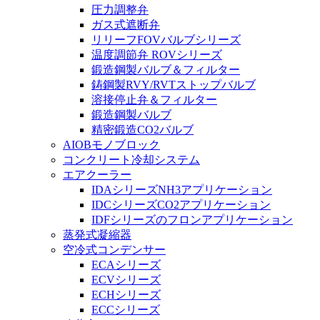
圧力調整弁
ガス式遮断弁
リリーフFOVバルブシリーズ
温度調節弁 ROVシリーズ
鍛造鋼製バルブ＆フィルター
鋳鋼製RVY/RVTストップバルブ
溶接停止弁＆フィルター
鍛造鋼製バルブ
精密鍛造CO2バルブ
AIOBモノブロック
コンクリート冷却システム
エアクーラー
IDAシリーズNH3アプリケーション
IDCシリーズCO2アプリケーション
IDFシリーズのフロンアプリケーション
蒸発式凝縮器
空冷式コンデンサー
ECAシリーズ
ECVシリーズ
ECHシリーズ
ECCシリーズ