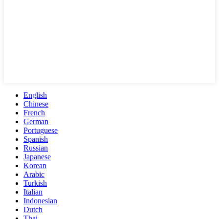
English
Chinese
French
German
Portuguese
Spanish
Russian
Japanese
Korean
Arabic
Turkish
Italian
Indonesian
Dutch
Thai