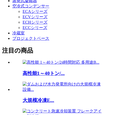
蒸発式凝縮器
空冷式コンデンサー
ECAシリーズ
ECVシリーズ
ECHシリーズ
ECCシリーズ
冷蔵室
プロジェクトベース
注目の商品
高性能1～40トン/...
大規模冷凍E...