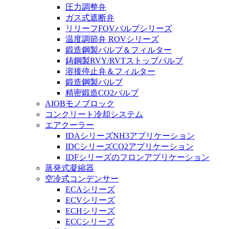
圧力調整弁
ガス式遮断弁
リリーフFOVバルブシリーズ
温度調節弁 ROVシリーズ
鍛造鋼製バルブ＆フィルター
鋳鋼製RVY/RVTストップバルブ
溶接停止弁＆フィルター
鍛造鋼製バルブ
精密鍛造CO2バルブ
AIOBモノブロック
コンクリート冷却システム
エアクーラー
IDAシリーズNH3アプリケーション
IDCシリーズCO2アプリケーション
IDFシリーズのフロンアプリケーション
蒸発式凝縮器
空冷式コンデンサー
ECAシリーズ
ECVシリーズ
ECHシリーズ
ECCシリーズ