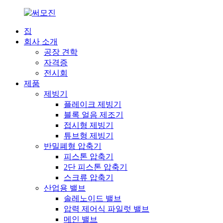
집
회사 소개
공장 견학
자격증
전시회
제품
제빙기
플레이크 제빙기
블록 얼음 제조기
접시형 제빙기
튜브형 제빙기
반밀폐형 압축기
피스톤 압축기
2단 피스톤 압축기
스크류 압축기
산업용 밸브
솔레노이드 밸브
압력 제어식 파일럿 밸브
메인 밸브