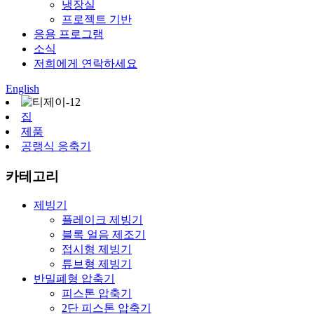
냉장실
프로젝트 기반
응용 프로그램
소식
저희에게 연락하세요
English
집
제품
공랭식 응축기
카테고리
제빙기
플레이크 제빙기
블록 얼음 제조기
접시형 제빙기
튜브형 제빙기
반밀폐형 압축기
피스톤 압축기
2단 피스톤 압축기