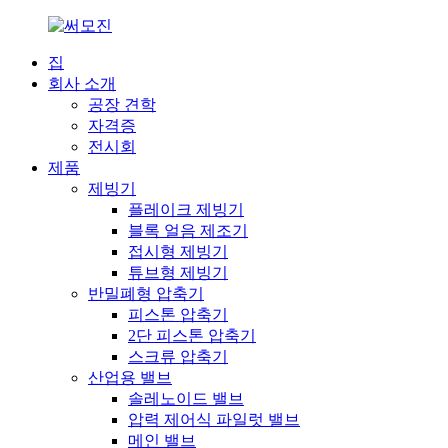
집
회사 소개
공장 견학
자격증
전시회
제품
제빙기
플레이크 제빙기
블록 얼음 제조기
접시형 제빙기
튜브형 제빙기
반밀폐형 압축기
피스톤 압축기
2단 피스톤 압축기
스크류 압축기
산업용 밸브
솔레노이드 밸브
압력 제어식 파일럿 밸브
메인 밸브