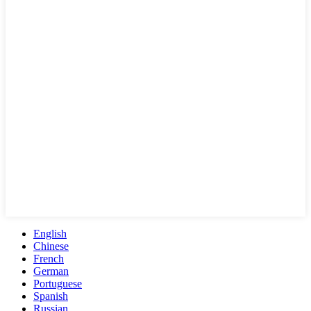
English
Chinese
French
German
Portuguese
Spanish
Russian