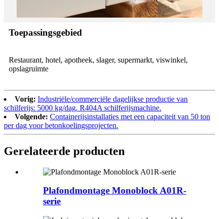
Toepassingsgebied
Restaurant, hotel, apotheek, slager, supermarkt, viswinkel,
opslagruimte
Vorig:
Industriële/commerciële dagelijkse productie van
schilferijs: 5000 kg/dag. R404A schilferijsmachine.
Volgende:
Containerijsinstallaties met een capaciteit van 50 ton
per dag voor betonkoelingsprojecten.
Gerelateerde producten
Plafondmontage Monoblock A01R-
serie