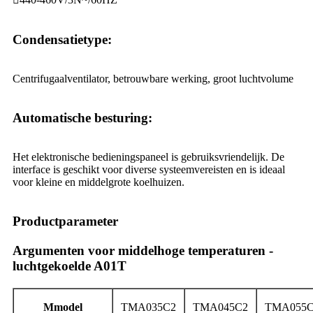
Condensatietype:
Centrifugaalventilator, betrouwbare werking, groot luchtvolume
Automatische besturing:
Het elektronische bedieningspaneel is gebruiksvriendelijk. De
interface is geschikt voor diverse systeemvereisten en is ideaal
voor kleine en middelgrote koelhuizen.
Productparameter
Argumenten voor middelhoge temperaturen -
luchtgekoelde A01T
M
model
T
MA0
3
5
C2
T
MA0
4
5C2
T
MA0
5
5