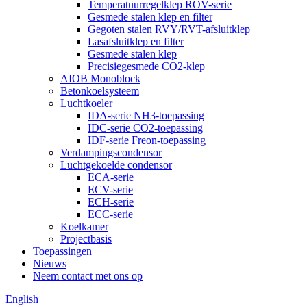
Temperatuurregelklep ROV-serie
Gesmede stalen klep en filter
Gegoten stalen RVY/RVT-afsluitklep
Lasafsluitklep en filter
Gesmede stalen klep
Precisiegesmede CO2-klep
AIOB Monoblock
Betonkoelsysteem
Luchtkoeler
IDA-serie NH3-toepassing
IDC-serie CO2-toepassing
IDF-serie Freon-toepassing
Verdampingscondensor
Luchtgekoelde condensor
ECA-serie
ECV-serie
ECH-serie
ECC-serie
Koelkamer
Projectbasis
Toepassingen
Nieuws
Neem contact met ons op
English