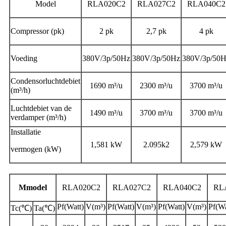
Model
RLA020C2
RLA027C2
RLA040C2
Compressor (pk)
2 pk
2,7 pk
4 pk
Voeding
380V/3p/50Hz
380V/3p/50Hz
380V/3p/50
Condensorluchtdebiet
1690 m³/u
2300 m³/u
3700 m³/u
(m³/h)
Luchtdebiet van de
1490 m³/u
3700 m³/u
3700 m³/u
verdamper (m³/h)
Installatie
1,581 kW
2.095k2
2,579 kW
vermogen (kW)
M
model
R
LA020C2
R
LA027C2
R
LA040C2
R
L
Pf(Watt)
V(m³)
Pf(Watt)
V(m³)
Pf(Watt)
V(m³)
Pf(Wa
Tc(℃)
Ta(℃)