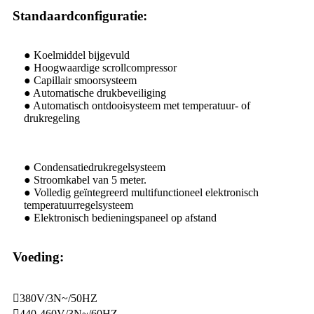
Standaardconfiguratie:
● Koelmiddel bijgevuld
● Hoogwaardige scrollcompressor
● Capillair smoorsysteem
● Automatische drukbeveiliging
● Automatisch ontdooisysteem met temperatuur- of
drukregeling
● Condensatiedrukregelsysteem
● Stroomkabel van 5 meter.
● Volledig geïntegreerd multifunctioneel elektronisch
temperatuurregelsysteem
● Elektronisch bedieningspaneel op afstand
Voeding:
380V/3N~/50HZ
440-460V/3N~/60HZ