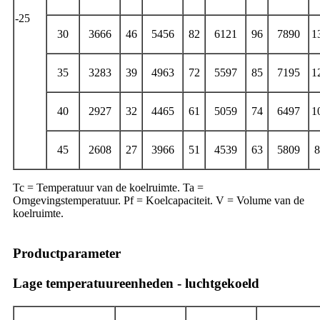
-25
30
3666
46
5456
82
6121
96
7890
1
35
3283
39
4963
72
5597
85
7195
1
40
2927
32
4465
61
5059
74
6497
1
45
2608
27
3966
51
4539
63
5809
8
Tc = Temperatuur van de koelruimte. Ta =
Omgevingstemperatuur. Pf = Koelcapaciteit. V = Volume van de
koelruimte.
Productparameter
Lage temperatuureenheden - luchtgekoeld