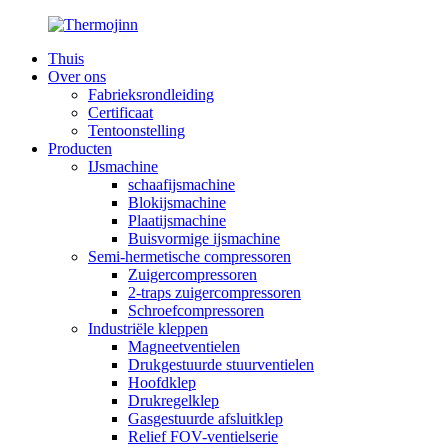
Thuis
Over ons
Fabrieksrondleiding
Certificaat
Tentoonstelling
Producten
IJsmachine
schaafijsmachine
Blokijsmachine
Plaatijsmachine
Buisvormige ijsmachine
Semi-hermetische compressoren
Zuigercompressoren
2-traps zuigercompressoren
Schroefcompressoren
Industriële kleppen
Magneetventielen
Drukgestuurde stuurventielen
Hoofdklep
Drukregelklep
Gasgestuurde afsluitklep
Relief FOV-ventielserie