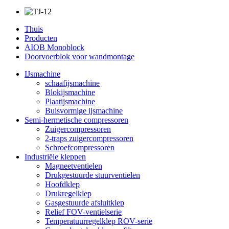
Thuis
Producten
AIOB Monoblock
Doorvoerblok voor wandmontage
IJsmachine
schaafijsmachine
Blokijsmachine
Plaatijsmachine
Buisvormige ijsmachine
Semi-hermetische compressoren
Zuigercompressoren
2-traps zuigercompressoren
Schroefcompressoren
Industriële kleppen
Magneetventielen
Drukgestuurde stuurventielen
Hoofdklep
Drukregelklep
Gasgestuurde afsluitklep
Relief FOV-ventielserie
Temperatuurregelklep ROV-serie