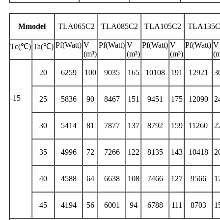
M
model
T
LA0
65
C2
T
LA0
85
C2
T
LA
105
C2
T
LA
135
C
Pf(Watt)
V
Pf(Watt)
V
Pf(Watt)
V
Pf(Watt)
V
Tc(℃)
Ta(℃)
(m³)
(m³)
(m³)
(m
20
6259
100
9035
165
10108
191
12921
3
-15
25
5836
90
8467
151
9451
175
12090
2
30
5414
81
7877
137
8792
159
11260
2
35
4996
72
7266
122
8135
143
10418
2
40
4588
64
6638
108
7466
127
9566
1
45
4194
56
6001
94
6788
111
8703
1