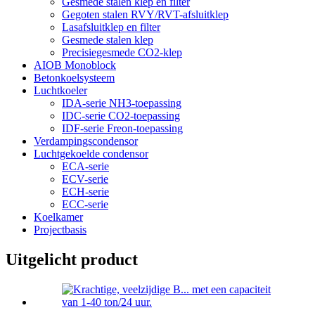
Gesmede stalen klep en filter
Gegoten stalen RVY/RVT-afsluitklep
Lasafsluitklep en filter
Gesmede stalen klep
Precisiegesmede CO2-klep
AIOB Monoblock
Betonkoelsysteem
Luchtkoeler
IDA-serie NH3-toepassing
IDC-serie CO2-toepassing
IDF-serie Freon-toepassing
Verdampingscondensor
Luchtgekoelde condensor
ECA-serie
ECV-serie
ECH-serie
ECC-serie
Koelkamer
Projectbasis
Uitgelicht product