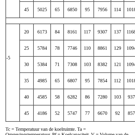
45
5025
65
6850
95
7956
114
101
20
6173
84
8161
117
9307
137
116
25
5784
78
7746
110
8861
129
109
-5
30
5384
71
7308
103
8382
121
109
35
4985
65
6807
95
7854
112
101
40
4585
58
6282
86
7280
103
937
45
4186
52
5747
77
6670
92
857
Tc = Temperatuur van de koelruimte. Ta =
Omgevingstemperatuur. Pf = Koelcapaciteit. V = Volume van de