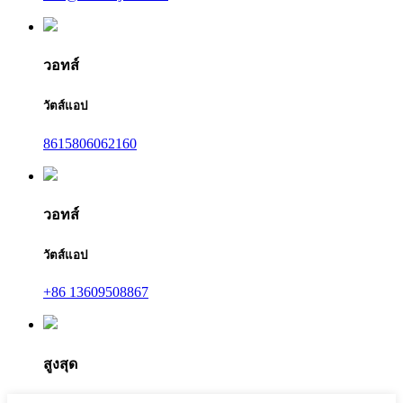
วอทส์
วัตส์แอป
8615806062160
วอทส์
วัตส์แอป
+86 13609508867
สูงสุด