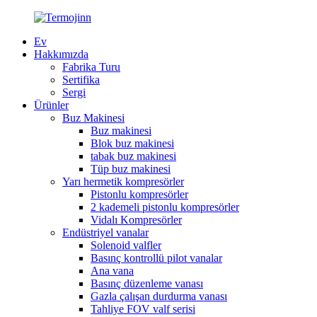
Ev
Hakkımızda
Fabrika Turu
Sertifika
Sergi
Ürünler
Buz Makinesi
Buz makinesi
Blok buz makinesi
tabak buz makinesi
Tüp buz makinesi
Yarı hermetik kompresörler
Pistonlu kompresörler
2 kademeli pistonlu kompresörler
Vidalı Kompresörler
Endüstriyel vanalar
Solenoid valfler
Basınç kontrollü pilot vanalar
Ana vana
Basınç düzenleme vanası
Gazla çalışan durdurma vanası
Tahliye FOV valf serisi