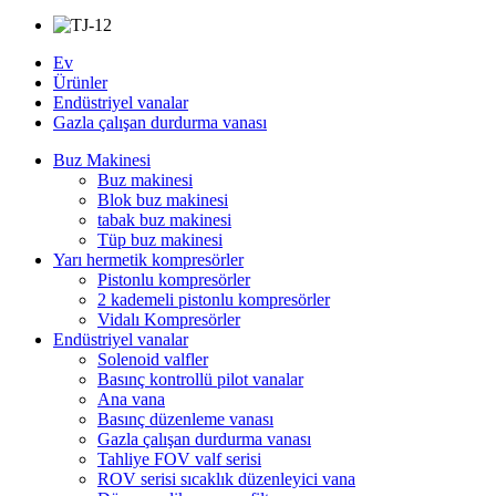
Ev
Ürünler
Endüstriyel vanalar
Gazla çalışan durdurma vanası
Buz Makinesi
Buz makinesi
Blok buz makinesi
tabak buz makinesi
Tüp buz makinesi
Yarı hermetik kompresörler
Pistonlu kompresörler
2 kademeli pistonlu kompresörler
Vidalı Kompresörler
Endüstriyel vanalar
Solenoid valfler
Basınç kontrollü pilot vanalar
Ana vana
Basınç düzenleme vanası
Gazla çalışan durdurma vanası
Tahliye FOV valf serisi
ROV serisi sıcaklık düzenleyici vana