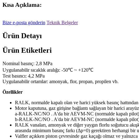
Kısa Açıklama:
Bize e-posta gönderin
Teknik Belgeler
Ürün Detayı
Ürün Etiketleri
Nominal basınç: 2,8 MPa
Uygulanabilir sıcaklık aralığı: -50℃ ~ +120℃
Test basıncı: 4,2 MPa
Uygulanabilir ortamlar: amonyak, flor, propan, propilen vb.
Özellikler
RALK, normalde kapalı olan ve harici yüksek basınç hattından g
Motor kaputuna, gaz girişine bağlantı sağlayan bir harici arayüz
a-RALK-NC/NO . A'da bir AEVM-NC (normalde kapalı pilot) v
b-RALK-NC/NO . A'da bir AEVM-NC (normalde kapalı pilot)
RALK vanaları, amonyak ve diğer yaygın florlu soğutucu akışkan
arasında minimum basınç farkı (Δp=0) gerektiren herhangi bir u
Valfler açıkken piston çevresinde gaz kaçağı olmaz ve yalnızca 