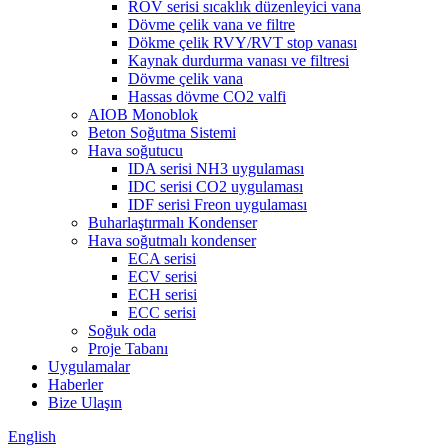
ROV serisi sıcaklık düzenleyici vana
Dövme çelik vana ve filtre
Dökme çelik RVY/RVT stop vanası
Kaynak durdurma vanası ve filtresi
Dövme çelik vana
Hassas dövme CO2 valfi
AIOB Monoblok
Beton Soğutma Sistemi
Hava soğutucu
IDA serisi NH3 uygulaması
IDC serisi CO2 uygulaması
IDF serisi Freon uygulaması
Buharlaştırmalı Kondenser
Hava soğutmalı kondenser
ECA serisi
ECV serisi
ECH serisi
ECC serisi
Soğuk oda
Proje Tabanı
Uygulamalar
Haberler
Bize Ulaşın
English