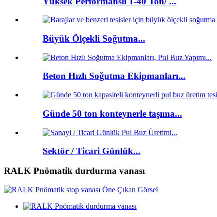
Yüksek Performanslı 1-40 Ton/ ...
Büyük Ölçekli Soğutma...
Beton Hızlı Soğutma Ekipmanları...
Günde 50 ton konteynerle taşıma...
Sektör / Ticari Günlük...
RALK Pnömatik durdurma vanası