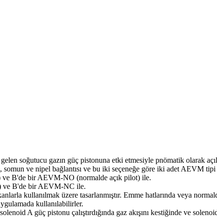
elen soğutucu gazın güç pistonuna etki etmesiyle pnömatik olarak açıla
, somun ve nipel bağlantısı ve bu iki seçeneğe göre iki adet AEVM tipi s
e B'de bir AEVM-NO (normalde açık pilot) ile.
 ve B'de bir AEVM-NC ile.
larla kullanılmak üzere tasarlanmıştır. Emme hatlarında veya normalde k
ygulamada kullanılabilirler.
solenoid A güç pistonu çalıştırdığında gaz akışını kestiğinde ve soleno