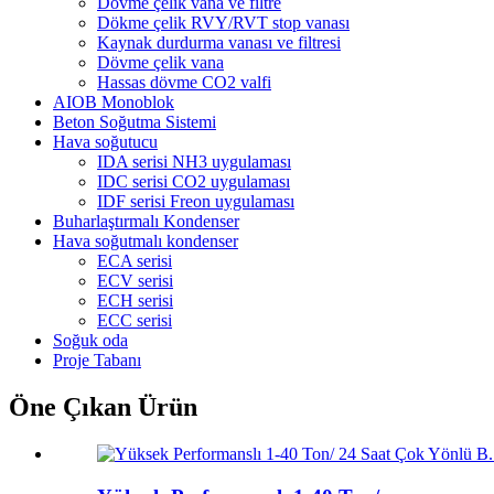
Dövme çelik vana ve filtre
Dökme çelik RVY/RVT stop vanası
Kaynak durdurma vanası ve filtresi
Dövme çelik vana
Hassas dövme CO2 valfi
AIOB Monoblok
Beton Soğutma Sistemi
Hava soğutucu
IDA serisi NH3 uygulaması
IDC serisi CO2 uygulaması
IDF serisi Freon uygulaması
Buharlaştırmalı Kondenser
Hava soğutmalı kondenser
ECA serisi
ECV serisi
ECH serisi
ECC serisi
Soğuk oda
Proje Tabanı
Öne Çıkan Ürün