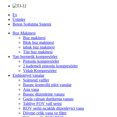
Ev
Ürünler
Beton Soğutma Sistemi
Buz Makinesi
Buz makinesi
Blok buz makinesi
tabak buz makinesi
Tüp buz makinesi
Yarı hermetik kompresörler
Pistonlu kompresörler
2 kademeli pistonlu kompresörler
Vidalı Kompresörler
Endüstriyel vanalar
Solenoid valfler
Basınç kontrollü pilot vanalar
Ana vana
Basınç düzenleme vanası
Gazla çalışan durdurma vanası
Tahliye FOV valf serisi
ROV serisi sıcaklık düzenleyici vana
Dövme çelik vana ve filtre