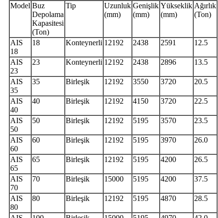
Model
Buz
Tip
Uzunluk
Genişlik
Yükseklik
Ağırlık
Depolama
(mm)
(mm)
(mm)
(Ton)
Kapasitesi
(Ton)
AIS
18
Konteynerli
12192
2438
2591
12.5
18
AIS
23
Konteynerli
12192
2438
2896
13.5
23
AIS
35
Birleşik
12192
3550
3720
20.5
35
AIS
40
Birleşik
12192
4150
3720
22.5
40
AIS
50
Birleşik
12192
5195
3570
23.5
50
AIS
60
Birleşik
12192
5195
3970
26.0
60
AIS
65
Birleşik
12192
5195
4200
26.5
65
AIS
70
Birleşik
15000
5195
4200
37.5
70
AIS
80
Birleşik
12192
5195
4870
28.5
80
AIS
100
Birleşik
15000
5195
4970
42.0