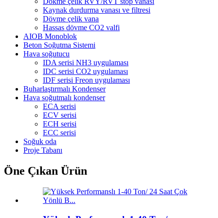
Dökme çelik RVY/RVT stop vanası
Kaynak durdurma vanası ve filtresi
Dövme çelik vana
Hassas dövme CO2 valfi
AIOB Monoblok
Beton Soğutma Sistemi
Hava soğutucu
IDA serisi NH3 uygulaması
IDC serisi CO2 uygulaması
IDF serisi Freon uygulaması
Buharlaştırmalı Kondenser
Hava soğutmalı kondenser
ECA serisi
ECV serisi
ECH serisi
ECC serisi
Soğuk oda
Proje Tabanı
Öne Çıkan Ürün