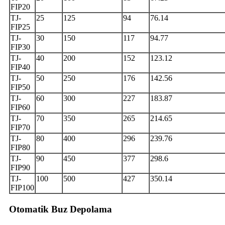
FIP20
TJ-
25
125
94
76.14
FIP25
TJ-
30
150
117
94.77
FIP30
TJ-
40
200
152
123.12
FIP40
TJ-
50
250
176
142.56
FIP50
TJ-
60
300
227
183.87
FIP60
TJ-
70
350
265
214.65
FIP70
TJ-
80
400
296
239.76
FIP80
TJ-
90
450
377
298.6
FIP90
TJ-
100
500
427
350.14
FIP100
Otomatik Buz Depolama