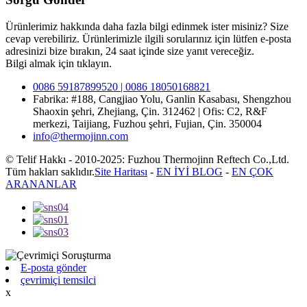
Ürünlerimiz hakkında daha fazla bilgi edinmek ister misiniz? Size
cevap verebiliriz. Ürünlerimizle ilgili sorularınız için lütfen e-posta
adresinizi bize bırakın, 24 saat içinde size yanıt vereceğiz.
Bilgi almak için tıklayın.
0086 59187899520 | 0086 18050168821
Fabrika: #188, Cangjiao Yolu, Ganlin Kasabası, Shengzhou
Shaoxin şehri, Zhejiang, Çin. 312462 | Ofis: C2, R&F
merkezi, Taijiang, Fuzhou şehri, Fujian, Çin. 350004
info@thermojinn.com
© Telif Hakkı - 2010-2025: Fuzhou Thermojinn Reftech Co.,Ltd.
Tüm hakları saklıdır.
Site Haritası
-
EN İYİ BLOG
-
EN ÇOK
ARANANLAR
E-posta gönder
çevrimiçi temsilci
x