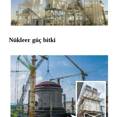
Nükleer güç
bitki