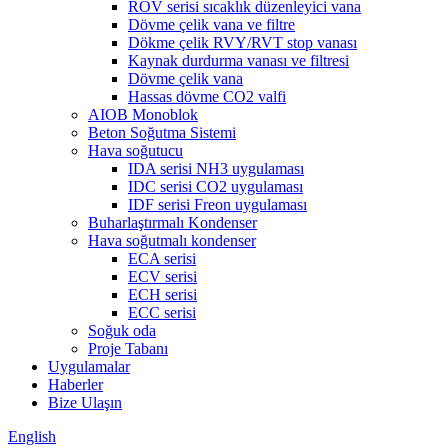
ROV serisi sıcaklık düzenleyici vana
Dövme çelik vana ve filtre
Dökme çelik RVY/RVT stop vanası
Kaynak durdurma vanası ve filtresi
Dövme çelik vana
Hassas dövme CO2 valfi
AIOB Monoblok
Beton Soğutma Sistemi
Hava soğutucu
IDA serisi NH3 uygulaması
IDC serisi CO2 uygulaması
IDF serisi Freon uygulaması
Buharlaştırmalı Kondenser
Hava soğutmalı kondenser
ECA serisi
ECV serisi
ECH serisi
ECC serisi
Soğuk oda
Proje Tabanı
Uygulamalar
Haberler
Bize Ulaşın
English