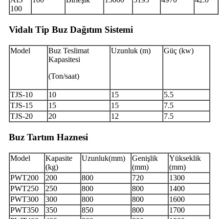
100
Vidalı Tip Buz Dağıtım Sistemi
Model
Buz Teslimat
Uzunluk (m)
Güç (kw)
Kapasitesi
(Ton/saat)
TJS-10
10
15
5.5
TJS-15
15
15
7.5
TJS-20
20
12
7.5
Buz Tartım Haznesi
Model
Kapasite
Uzunluk
(mm)
Genişlik
Yükseklik
(kg)
(mm)
(mm)
PWT200
200
800
720
1300
PWT250
250
800
800
1400
PWT300
300
800
800
1600
PWT350
350
850
800
1700