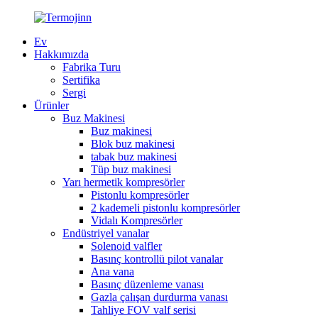
Ev
Hakkımızda
Fabrika Turu
Sertifika
Sergi
Ürünler
Buz Makinesi
Buz makinesi
Blok buz makinesi
tabak buz makinesi
Tüp buz makinesi
Yarı hermetik kompresörler
Pistonlu kompresörler
2 kademeli pistonlu kompresörler
Vidalı Kompresörler
Endüstriyel vanalar
Solenoid valfler
Basınç kontrollü pilot vanalar
Ana vana
Basınç düzenleme vanası
Gazla çalışan durdurma vanası
Tahliye FOV valf serisi