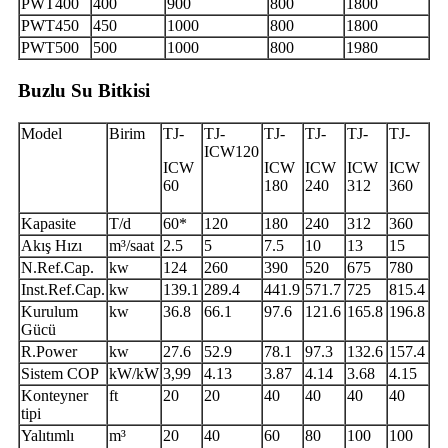
PWT400
400
900
800
1800
PWT450
450
1000
800
1800
PWT500
500
1000
800
1980
Buzlu Su Bitkisi
Model
Birim
TJ-
TJ-
TJ-
TJ-
TJ-
TJ-
ICW120
ICW
ICW
ICW
ICW
ICW
60
180
240
312
360
Kapasite
T/d
60*
120
180
240
312
360
Akış Hızı
m³/saat
2.5
5
7.5
10
13
15
N.Ref.Cap.
kw
124
260
390
520
675
780
Inst.Ref.Cap.
kw
139.1
289.4
441.9
571.7
725
815.4
Kurulum
kw
36.8
66.1
97.6
121.6
165.8
196.8
Gücü
R.Power
kw
27.6
52.9
78.1
97.3
132.6
157.4
Sistem COP
kW/kW
3,99
4.13
3.87
4.14
3.68
4.15
Konteyner
ft
20
20
40
40
40
40
tipi
Yalıtımlı
m³
20
40
60
80
100
100