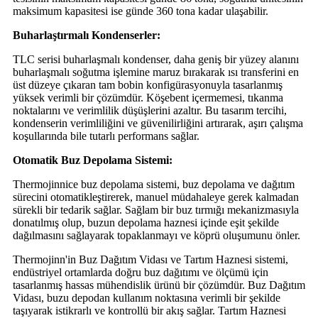
maksimum kapasitesi ise günde 360 ​​tona kadar ulaşabilir.
Buharlaştırmalı Kondenserler:
TLC serisi buharlaşmalı kondenser, daha geniş bir yüzey alanını
buharlaşmalı soğutma işlemine maruz bırakarak ısı transferini en
üst düzeye çıkaran tam bobin konfigürasyonuyla tasarlanmış
yüksek verimli bir çözümdür. Köşebent içermemesi, tıkanma
noktalarını ve verimlilik düşüşlerini azaltır. Bu tasarım tercihi,
kondenserin verimliliğini ve güvenilirliğini artırarak, aşırı çalışma
koşullarında bile tutarlı performans sağlar.
Otomatik Buz Depolama Sistemi:
Thermojinnice buz depolama sistemi, buz depolama ve dağıtım
sürecini otomatikleştirerek, manuel müdahaleye gerek kalmadan
sürekli bir tedarik sağlar. Sağlam bir buz tırmığı mekanizmasıyla
donatılmış olup, buzun depolama haznesi içinde eşit şekilde
dağılmasını sağlayarak topaklanmayı ve köprü oluşumunu önler.
Thermojinn'in Buz Dağıtım Vidası ve Tartım Haznesi sistemi,
endüstriyel ortamlarda doğru buz dağıtımı ve ölçümü için
tasarlanmış hassas mühendislik ürünü bir çözümdür. Buz Dağıtım
Vidası, buzu depodan kullanım noktasına verimli bir şekilde
taşıyarak istikrarlı ve kontrollü bir akış sağlar. Tartım Haznesi