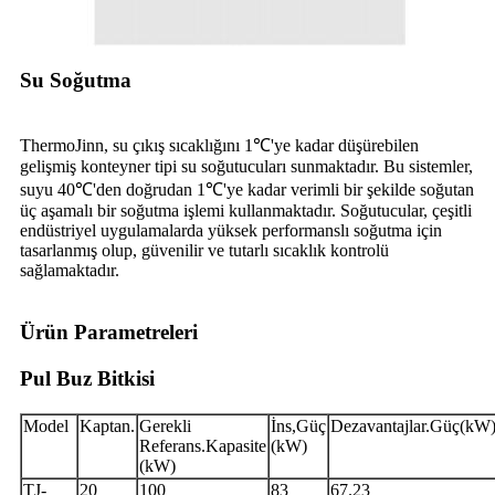
Su Soğutma
ThermoJinn, su çıkış sıcaklığını 1℃'ye kadar düşürebilen
gelişmiş konteyner tipi su soğutucuları sunmaktadır. Bu sistemler,
suyu 40℃'den doğrudan 1℃'ye kadar verimli bir şekilde soğutan
üç aşamalı bir soğutma işlemi kullanmaktadır. Soğutucular, çeşitli
endüstriyel uygulamalarda yüksek performanslı soğutma için
tasarlanmış olup, güvenilir ve tutarlı sıcaklık kontrolü
sağlamaktadır.
Ürün Parametreleri
Pul Buz Bitkisi
Model
Kaptan.
Gerekli
İns,Güç
Dezavantajlar.Güç
(kW
Referans.
Kapasite
(kW)
(kW)
TJ-
20
100
83
67.23