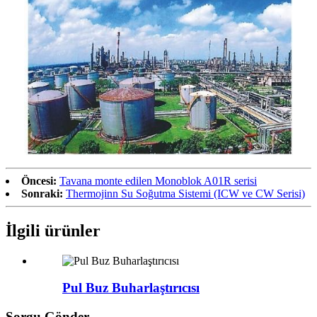
Öncesi:
Tavana monte edilen Monoblok A01R serisi
Sonraki:
Thermojinn Su Soğutma Sistemi (ICW ve CW Serisi)
İlgili ürünler
Pul Buz Buharlaştırıcısı
Sorgu Gönder