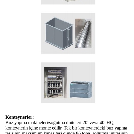
Konteynerler:
Buz yapma makineleri/soğutma üniteleri 20' veya 40' HQ
konteynerin içine monte edilir. Tek bir konteynerdeki buz yapma
tesisinin maksimum kapasitesi günde 86 tona, soğutma ünitesinin