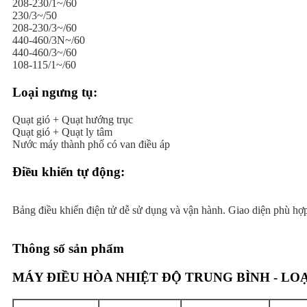
208-230/1~/60
230/3~/50
208-230/3~/60
440-460/3N~/60
440-460/3~/60
108-115/1~/60
Loại ngưng tụ:
Quạt gió + Quạt hướng trục
Quạt gió + Quạt ly tâm
Nước máy thành phố có van điều áp
Điều khiển tự động:
Bảng điều khiển điện tử dễ sử dụng và vận hành. Giao diện phù hợp
Thông số sản phẩm
MÁY ĐIỀU HÒA NHIỆT ĐỘ TRUNG BÌNH - L