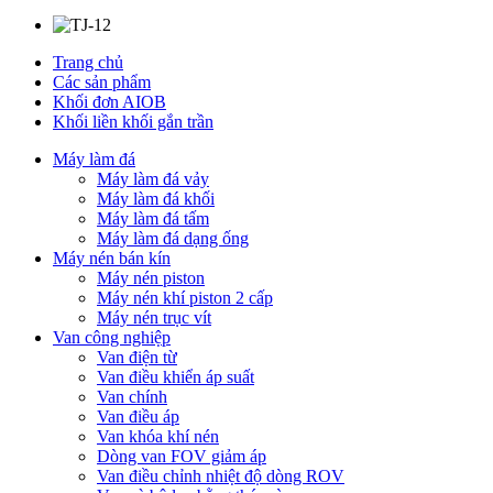
Trang chủ
Các sản phẩm
Khối đơn AIOB
Khối liền khối gắn trần
Máy làm đá
Máy làm đá vảy
Máy làm đá khối
Máy làm đá tấm
Máy làm đá dạng ống
Máy nén bán kín
Máy nén piston
Máy nén khí piston 2 cấp
Máy nén trục vít
Van công nghiệp
Van điện từ
Van điều khiển áp suất
Van chính
Van điều áp
Van khóa khí nén
Dòng van FOV giảm áp
Van điều chỉnh nhiệt độ dòng ROV