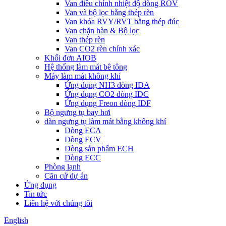
Van điều chỉnh nhiệt độ dòng ROV
Van và bộ lọc bằng thép rèn
Van khóa RVY/RVT bằng thép đúc
Van chặn hàn & Bộ lọc
Van thép rèn
Van CO2 rèn chính xác
Khối đơn AIOB
Hệ thống làm mát bê tông
Máy làm mát không khí
Ứng dụng NH3 dòng IDA
Ứng dụng CO2 dòng IDC
Ứng dụng Freon dòng IDF
Bộ ngưng tụ bay hơi
dàn ngưng tụ làm mát bằng không khí
Dòng ECA
Dòng ECV
Dòng sản phẩm ECH
Dòng ECC
Phòng lạnh
Căn cứ dự án
Ứng dụng
Tin tức
Liên hệ với chúng tôi
English