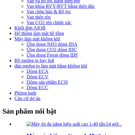
Van và bộ lọc bằng thép rèn
Van khóa RVY/RVT bằng thép đúc
Van chặn hàn & Bộ lọc
Van thép rèn
Van CO2 rèn chính xác
Khối đơn AIOB
Hệ thống làm mát bê tông
Máy làm mát không khí
Ứng dụng NH3 dòng IDA
Ứng dụng CO2 dòng IDC
Ứng dụng Freon dòng IDF
Bộ ngưng tụ bay hơi
dàn ngưng tụ làm mát bằng không khí
Dòng ECA
Dòng ECV
Dòng sản phẩm ECH
Dòng ECC
Phòng lạnh
Căn cứ dự án
Sản phẩm nổi bật