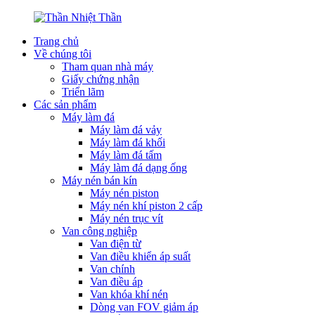
Trang chủ
Về chúng tôi
Tham quan nhà máy
Giấy chứng nhận
Triển lãm
Các sản phẩm
Máy làm đá
Máy làm đá vảy
Máy làm đá khối
Máy làm đá tấm
Máy làm đá dạng ống
Máy nén bán kín
Máy nén piston
Máy nén khí piston 2 cấp
Máy nén trục vít
Van công nghiệp
Van điện từ
Van điều khiển áp suất
Van chính
Van điều áp
Van khóa khí nén
Dòng van FOV giảm áp