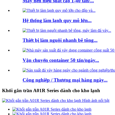
Máy nén hiệu suất cao 1-40 tấn/...
Hệ thống làm lạnh quy mô lớn...
Thiết bị làm nguội nhanh bê tông...
Vận chuyển container 50 tấn/ngày...
Công nghiệp / Thương mại hàng ngày...
Khối gắn trần A01R Series dành cho kho lạnh